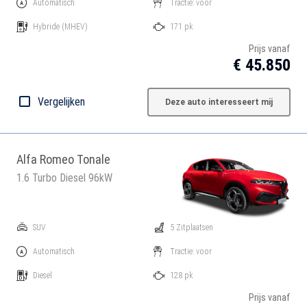
Automatisch
Tractie: voor
Hybride
(MHEV)
171 pk
Prijs vanaf
€ 45.850
Vergelijken
Deze auto interesseert mij
Alfa Romeo Tonale
1.6 Turbo Diesel 96kW
SUV
5 Zitplaatsen
Automatisch
Tractie: voor
Diesel
128 pk
Prijs vanaf