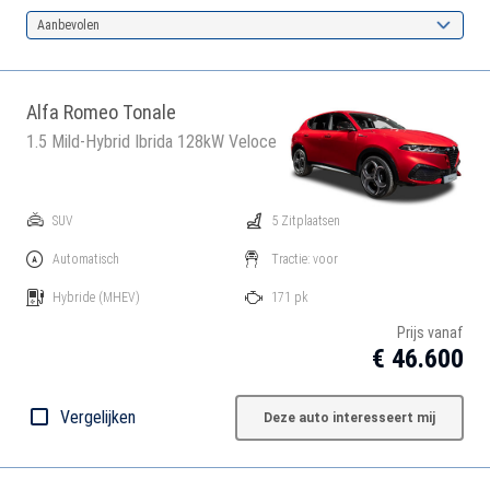
Aanbevolen
Alfa Romeo Tonale
1.5 Mild-Hybrid Ibrida 128kW Veloce
SUV
5 Zitplaatsen
Automatisch
Tractie: voor
Hybride
(MHEV)
171 pk
Prijs vanaf
€ 46.600
Vergelijken
Deze auto interesseert mij