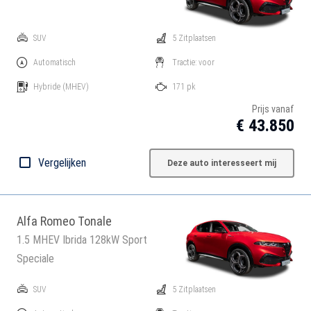
SUV
5 Zitplaatsen
Automatisch
Tractie: voor
Hybride
(MHEV)
171 pk
Prijs vanaf
€ 43.850
Vergelijken
Deze auto interesseert mij
Alfa Romeo Tonale
1.5 MHEV Ibrida 128kW Sport
Speciale
SUV
5 Zitplaatsen