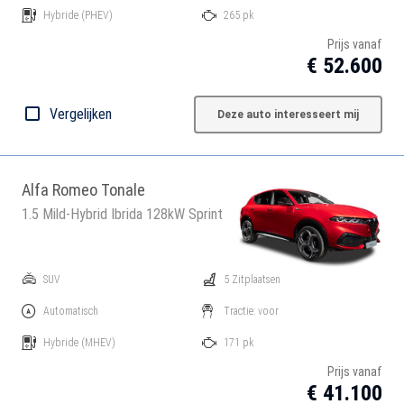
Hybride
(PHEV)
265 pk
Prijs vanaf
€ 52.600
Vergelijken
Deze auto interesseert mij
Alfa Romeo Tonale
1.5 Mild-Hybrid Ibrida 128kW Sprint
SUV
5 Zitplaatsen
Automatisch
Tractie: voor
Hybride
(MHEV)
171 pk
Prijs vanaf
€ 41.100