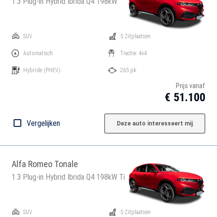
1.3 Plug-in Hybrid Ibrida Q4 198kW
SUV
5 Zitplaatsen
Automatisch
Tractie: 4x4
Hybride
(PHEV)
265 pk
Prijs vanaf
€ 51.100
Vergelijken
Deze auto interesseert mij
Alfa Romeo Tonale
1.3 Plug-in Hybrid Ibrida Q4 198kW Ti
SUV
5 Zitplaatsen