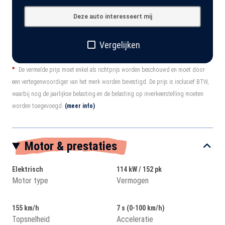
Deze auto interesseert mij
Vergelijken
*
De vermelde prijs moet enkel als richtprijs worden beschouwd en moet door
een vertegenwoordiger van het merk worden bevestigd. De prijs is inclusief BTW,
waarbij nog de jaarlijkse belasting en de belasting op inverkeerstelling moeten
worden toegevoegd.
(meer info)
Motor & prestaties
Elektrisch
114 kW / 152 pk
Motor type
Vermogen
155 km/h
7 s (0-100 km/h)
Topsnelheid
Acceleratie