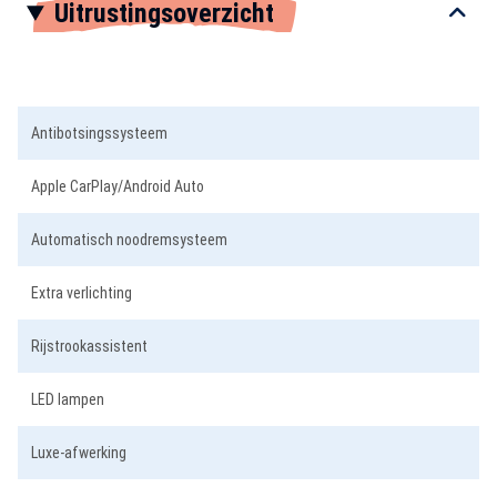
Uitrustingsoverzicht
1
of
3
Antibotsingssysteem
Apple CarPlay/Android Auto
Automatisch noodremsysteem
Extra verlichting
Rijstrookassistent
LED lampen
Luxe-afwerking