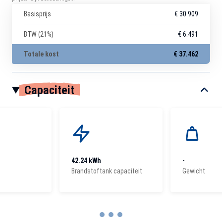
Basisprijs
€ 30.909
BTW (21%)
€ 6.491
Totale kost
€ 37.462
Capaciteit
42.24 kWh
-
Brandstoftank capaciteit
Gewicht