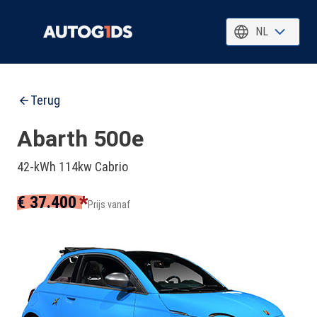
NL
Terug
Abarth 500e
42-kWh 114kw Cabrio
*
€ 37.400
Prijs vanaf