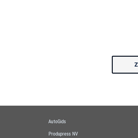
Z
AutoGids
Produpress NV