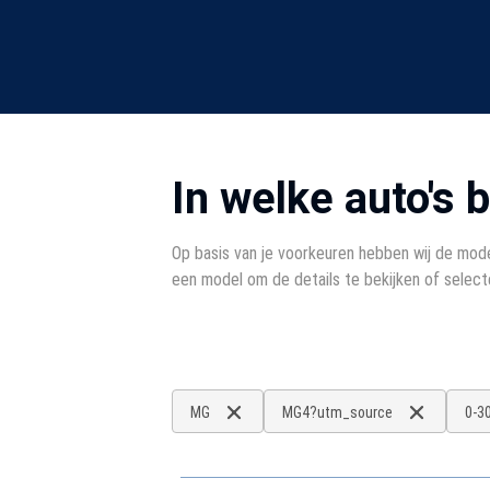
In welke auto's 
Op basis van je voorkeuren hebben wij de mode
een model om de details te bekijken of select
MG
MG4?utm_source
0-3