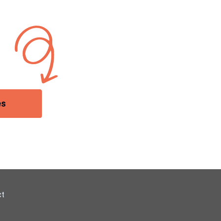
es
ct