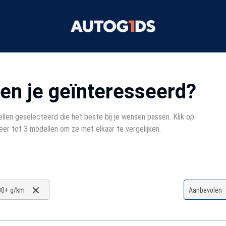
ben je geïnteresseerd?
llen geselecteerd die het beste bij je wensen passen. Klik op
eer tot 3 modellen om ze met elkaar te vergelijken.
00+ g/km
Aanbevolen