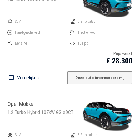
SUV
5 Zitplaatsen
Handgeschakeld
Tractie: voor
Benzine
134 pk
Prijs vanaf
€ 28.300
Vergelijken
Deze auto interesseert mij
Opel Mokka
1.2 Turbo Hybrid 107kW GS eDCT
SUV
5 Zitplaatsen